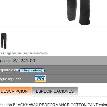
as imágenes son solo referenciales
recio: S/. 241.00
isponible en:
LIMA (4 unidades)
ague aquí con
DESCRIPCION
ESPECIFICACIONES
antalón BLACKHAWK! PERFORMANCE COTTON PANT color neg