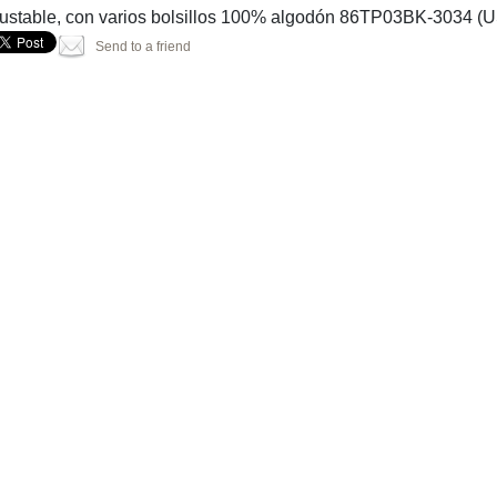
justable, con varios bolsillos 100% algodón 86TP03BK-3034 (
Send to a friend