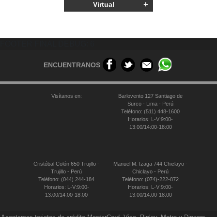
+
Virtual
FOOTER FINAL DEBUG: 6
ENCUENTRANOS
Visítanos en:
Barlovento 127 Santiago de
Surco - Lima - Perú
Teléfono: (511) 448-1600
Horarios: L-V:9:00-
13:00/14:00-18:00
Cristóbal Colón 650 Trujillo -
Manuel M. Izaga 744 Chiclayo -
Trujillo - Perú
Chiclayo - Perú
Teléfono: (044) 244-184
Teléfono: (074)-222-872
Horarios: L-V:9:00-
Horarios: L-V:9:00-
13:00/14:00-18:00
13:00/14:00-18:00