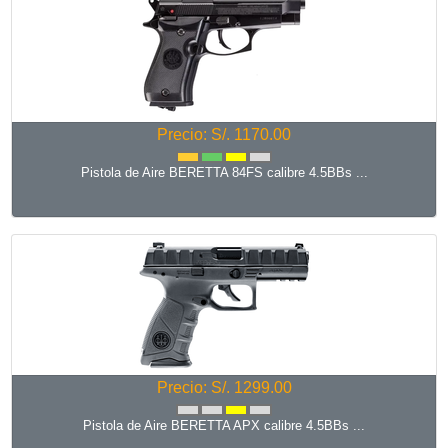
Precio: S/. 1170.00
Pistola de Aire BERETTA 84FS calibre 4.5BBs ...
Precio: S/. 1299.00
Pistola de Aire BERETTA APX calibre 4.5BBs ...